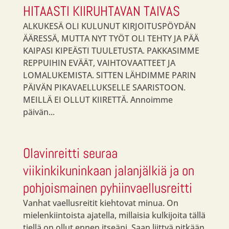
HITAASTI KIIRUHTAVAN TAIVAS
ALKUKESÄ OLI KULUNUT KIRJOITUSPÖYDÄN
ÄÄRESSÄ, MUTTA NYT TYÖT OLI TEHTY JA PÄÄ
KAIPASI KIPEÄSTI TUULETUSTA. PAKKASIMME
REPPUIHIN EVÄÄT, VAIHTOVAATTEET JA
LOMALUKEMISTA. SITTEN LÄHDIMME PARIN
PÄIVÄN PIKAVAELLUKSELLE SAARISTOON.
MEILLÄ EI OLLUT KIIRETTÄ. Annoimme
päivän...
Olavinreitti seuraa
viikinkikuninkaan jalanjälkiä ja on
pohjoismainen pyhiinvaellusreitti
Vanhat vaellusreitit kiehtovat minua. On
mielenkiintoista ajatella, millaisia kulkijoita tällä
tiellä on ollut ennen itseäni. Saan liittyä pitkään