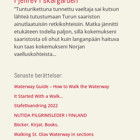
Fjellrev i skärgården
”Tunturikettuna tunnettu vaeltaja sai kutsun
lähteä tutustumaan Turun saariston
ainutlaatuisiin retkikohteisiin. Matka jännitti
etukäteen todella paljon, sillä kokemukseni
saaristosta oli ohut kuin langanpään haituva
kun taas kokemukseni Norjan
vaelluskohteista...
Senaste berättelser:
Waterway Guide – How to Walk the Waterway
It Started With a Walk…
Stafettvandring 2022
NUTIDA PILGRIMSLEDER I FINLAND
Böcker, Kirjat, Books,
Walking St. Olav Waterway in sections