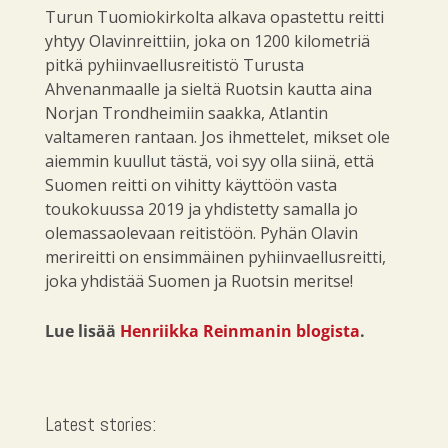
Turun Tuomiokirkolta alkava opastettu reitti
yhtyy Olavinreittiin, joka on 1200 kilometriä
pitkä pyhiinvaellusreitistö Turusta
Ahvenanmaalle ja sieltä Ruotsin kautta aina
Norjan Trondheimiin saakka, Atlantin
valtameren rantaan. Jos ihmettelet, mikset ole
aiemmin kuullut tästä, voi syy olla siinä, että
Suomen reitti on vihitty käyttöön vasta
toukokuussa 2019 ja yhdistetty samalla jo
olemassaolevaan reitistöön. Pyhän Olavin
merireitti on ensimmäinen pyhiinvaellusreitti,
joka yhdistää Suomen ja Ruotsin meritse!
Lue lisää
Henriikka Reinmanin blogista
.
Latest stories: