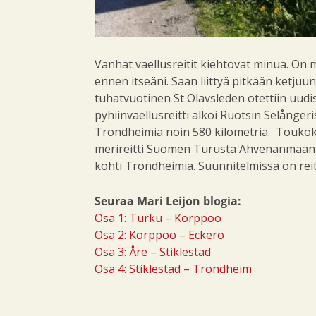
Vanhat vaellusreitit kiehtovat minua. On miel
ennen itseäni. Saan liittyä pitkään ketjuun,
tuhatvuotinen St Olavsleden otettiin uudi
pyhiinvaellusreitti alkoi Ruotsin Selångeris
Trondheimia noin 580 kilometriä. Toukoku
merireitti Suomen Turusta Ahvenanmaan Eck
kohti Trondheimia. Suunnitelmissa on rei
Seuraa Mari Leijon blogia:
Osa 1: Turku – Korppoo
Osa 2: Korppoo – Eckerö
Osa 3: Åre – Stiklestad
Osa 4: Stiklestad – Trondheim