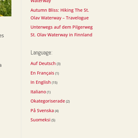
Waterway
Autumn Bliss: Hiking The St.
Olav Waterway – Travelogue
Unterwegs auf dem Pilgerweg
t
St. Olav Waterway in Finnland
es
Language:
Auf Deutsch
(3)
a
En Français
(1)
In English
(15)
Italiano
(1)
Okategoriserade
(2)
På Svenska
(4)
Suomeksi
(5)