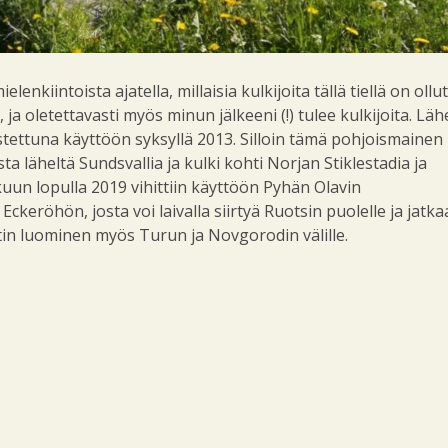
enkiintoista ajatella, millaisia kulkijoita tällä tiellä on ollu
 ja oletettavasti myös minun jälkeeni (!) tulee kulkijoita. Läh
stettuna käyttöön syksyllä 2013. Silloin tämä pohjoismainen
ta läheltä Sundsvallia ja kulki kohti Norjan Stiklestadia ja
un lopulla 2019 vihittiin käyttöön Pyhän Olavin
eröhön, josta voi laivalla siirtyä Ruotsin puolelle ja jatka
tin luominen myös Turun ja Novgorodin välille.