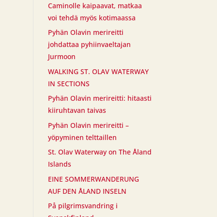
Caminolle kaipaavat, matkaa
voi tehdä myös kotimaassa
Pyhän Olavin merireitti
johdattaa pyhiinvaeltajan
Jurmoon
WALKING ST. OLAV WATERWAY
IN SECTIONS
Pyhän Olavin merireitti: hitaasti
kiiruhtavan taivas
Pyhän Olavin merireitti –
yöpyminen telttaillen
St. Olav Waterway on The Åland
Islands
EINE SOMMERWANDERUNG
AUF DEN ÅLAND INSELN
På pilgrimsvandring i