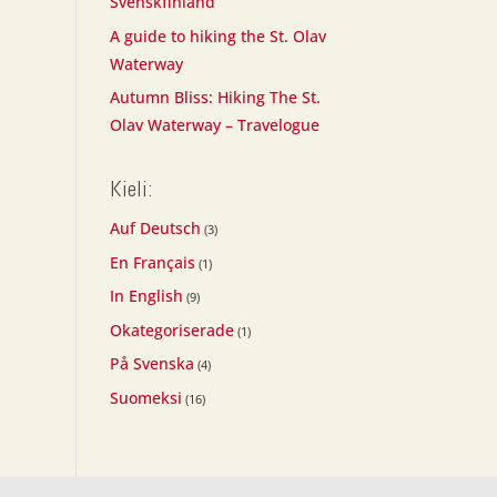
Svenskfinland
A guide to hiking the St. Olav
Waterway
Autumn Bliss: Hiking The St.
Olav Waterway – Travelogue
Kieli:
Auf Deutsch
(3)
En Français
(1)
In English
(9)
Okategoriserade
(1)
På Svenska
(4)
Suomeksi
(16)